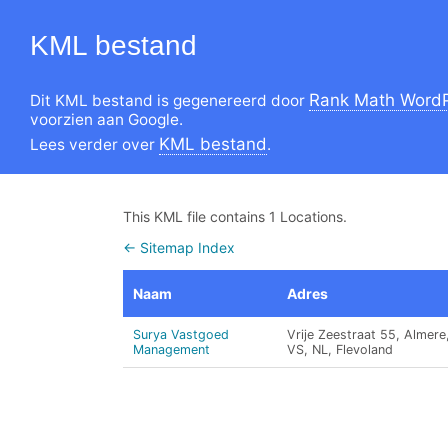
KML bestand
Rank Math WordP
Dit KML bestand is gegenereerd door
voorzien aan Google.
KML bestand
Lees verder over
.
This KML file contains 1 Locations.
← Sitemap Index
Naam
Adres
Surya Vastgoed
Vrije Zeestraat 55, Almere
Management
VS, NL, Flevoland