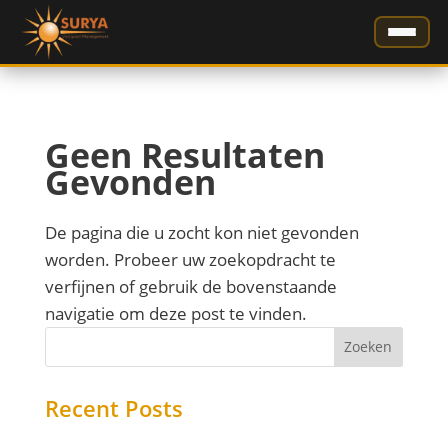
HOME
Geen Resultaten
DIENSTEN
▾
Gevonden
Projectmanagement
OPDRACHTGEVERS
De pagina die u zocht kon niet gevonden
VvE Beheer
CONTACT
worden. Probeer uw zoekopdracht te
MJOB
verfijnen of gebruik de bovenstaande
navigatie om deze post te vinden.
Directievoering en Toezicht
☀ KENNISMAKING PLANNEN
Zoeken
Recent Posts